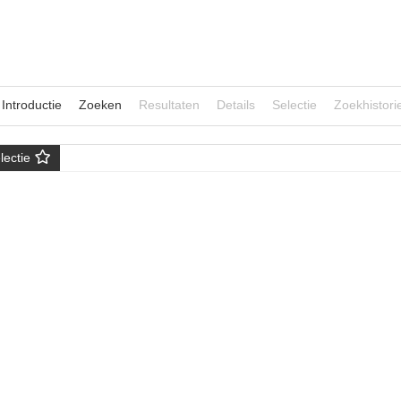
Introductie
Zoeken
Resultaten
Details
Selectie
Zoekhistori
lectie