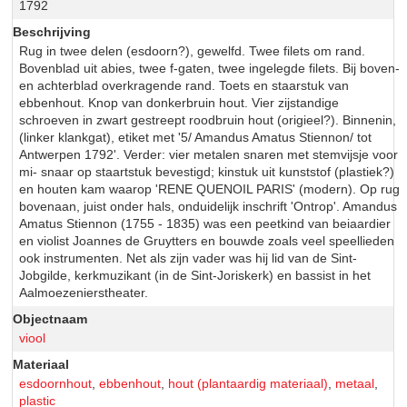
1792
Beschrijving
Rug in twee delen (esdoorn?), gewelfd. Twee filets om rand.
Bovenblad uit abies, twee f-gaten, twee ingelegde filets. Bij boven-
en achterblad overkragende rand. Toets en staarstuk van
ebbenhout. Knop van donkerbruin hout. Vier zijstandige
schroeven in zwart gestreept roodbruin hout (origieel?). Binnenin,
(linker klankgat), etiket met '5/ Amandus Amatus Stiennon/ tot
Antwerpen 1792'. Verder: vier metalen snaren met stemvijsje voor
mi- snaar op staartstuk bevestigd; kinstuk uit kunststof (plastiek?)
en houten kam waarop 'RENE QUENOIL PARIS' (modern). Op rug
bovenaan, juist onder hals, onduidelijk inschrift 'Ontrop'. Amandus
Amatus Stiennon (1755 - 1835) was een peetkind van beiaardier
en violist Joannes de Gruytters en bouwde zoals veel speellieden
ook instrumenten. Net als zijn vader was hij lid van de Sint-
Jobgilde, kerkmuzikant (in de Sint-Joriskerk) en bassist in het
Aalmoezenierstheater.
Objectnaam
viool
Materiaal
esdoornhout
,
ebbenhout
,
hout (plantaardig materiaal)
,
metaal
,
plastic