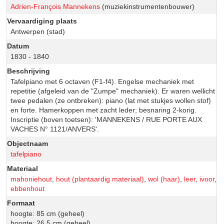
Adrien-François Mannekens
(muziekinstrumentenbouwer)
Vervaardiging plaats
Antwerpen (stad)
Datum
1830 - 1840
Beschrijving
Tafelpiano met 6 octaven (F1-f4). Engelse mechaniek met
repetitie (afgeleid van de "Zumpe" mechaniek). Er waren wellicht
twee pedalen (ze ontbreken): piano (lat met stukjes wollen stof)
en forte. Hamerkoppen met zacht leder; besnaring 2-korig.
Inscriptie (boven toetsen): 'MANNEKENS / RUE PORTE AUX
VACHES N° 1121/ANVERS'.
Objectnaam
tafelpiano
Materiaal
mahoniehout
,
hout (plantaardig materiaal)
,
wol (haar)
,
leer
,
ivoor
,
ebbenhout
Formaat
hoogte: 85 cm (geheel)
hoogte: 26.5 cm (geheel)